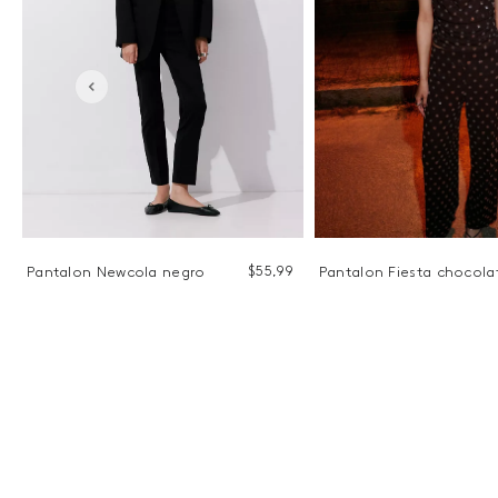
$
55
,
99
9
Pantalon Newcola negro
Pantalon Fiesta chocola