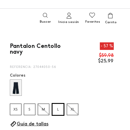
Buscar
Favoritos
Inicia sesión
Pantalon Centollo
57 %
navy
$
59
,
98
$
25
,
99
REFERENCIA
:
27044050-56
Colores
XS
S
M
L
XL
Guía de tallas