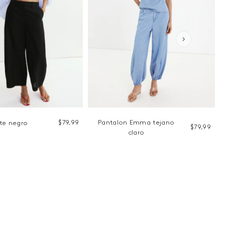
$
79
,
99
Pantalon Emma tejano
te negro
$
79
,
99
claro