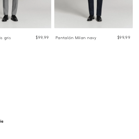
$
99
,
99
$
99
,
99
s gris
Pantalón Milan navy
ía