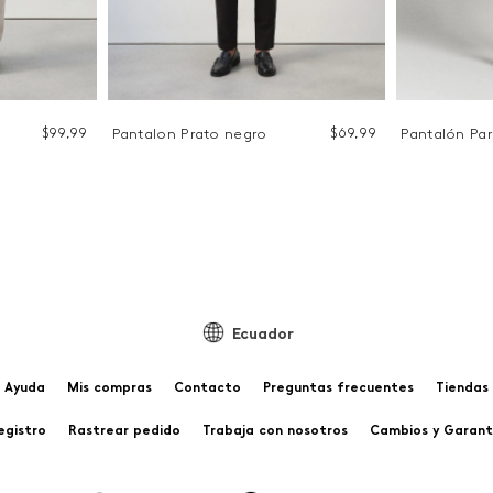
$
99
,
99
$
69
,
99
Pantalon Prato negro
Pantalón Pari
Ecuador
Ayuda
Mis compras
Contacto
Preguntas frecuentes
Tiendas
egistro
Rastrear pedido
Trabaja con nosotros
Cambios y Garant