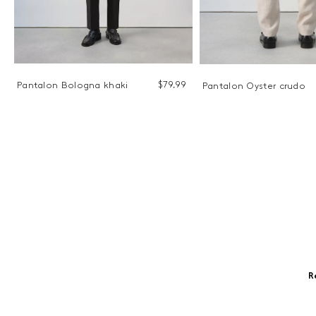
$
79
,
99
Pantalon Bologna khaki
Pantalon Oyster crudo
9
R