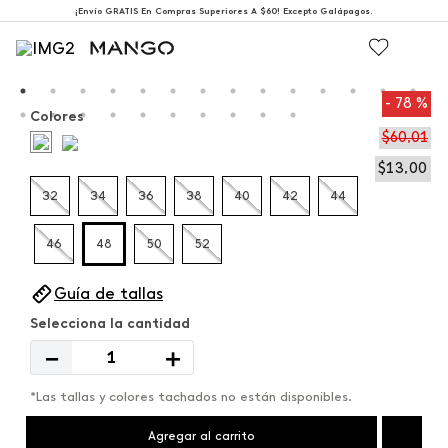
¡Envío GRATIS En Compras Superiores A $60! Excepto Galápagos.
78 %
Colores
$
60
,
01
$
13
,
00
32
34
36
38
40
42
44
46
48
50
52
Guía de tallas
－
＋
*Las tallas y colores tachados no están disponibles.
Agregar al carrito