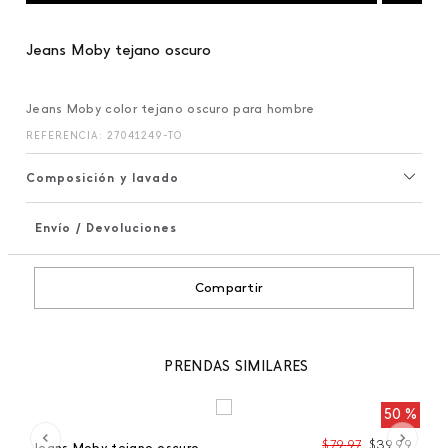
Jeans Moby tejano oscuro
Jeans Moby color tejano oscuro para hombre
REFERENCIA
:
27041249-TO
Composición y lavado
Envío / Devoluciones
+
Compartir
PRENDAS SIMILARES
 %
50 %
99
$
79
,
97
$
39
,
99