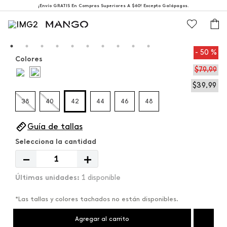
¡Envío GRATIS En Compras Superiores A $60! Excepto Galápagos.
50 %
Colores
$
79
,
99
$
39
,
99
38
40
42
44
46
48
Guía de tallas
－
＋
1 disponible
*Las tallas y colores tachados no están disponibles.
Agregar al carrito