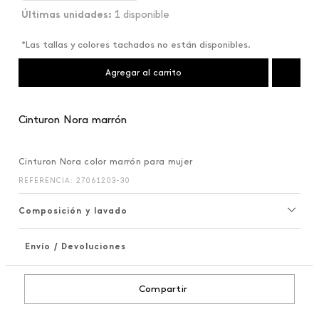
1 disponible
*Las tallas y colores tachados no están disponibles.
Agregar al carrito
Cinturon Nora marrón
Cinturon Nora color marrón para mujer
REFERENCIA
:
27061203-30
Composición y lavado
Envío / Devoluciones
+
Compartir