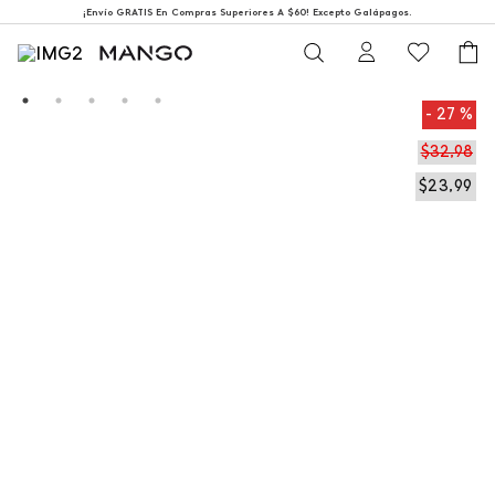
¡Envío GRATIS En Compras Superiores A $60! Excepto Galápagos.
27 %
$
32
,
98
$
23
,
99