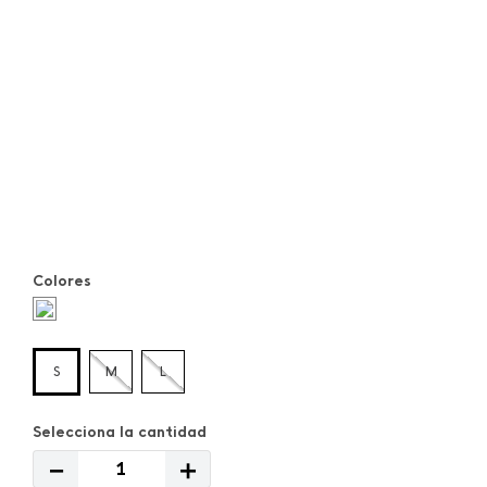
Colores
S
M
L
－
＋