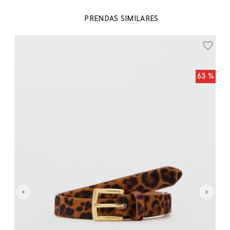
PRENDAS SIMILARES
99
Ci
 %
63 %