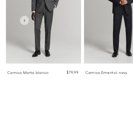
9
$
79
,
99
Camisa Marta blanco
Camisa Emeritol navy