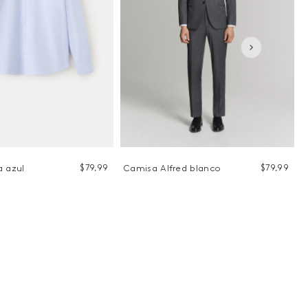
$
79
,
99
$
79
,
99
a azul
Camisa Alfred blanco