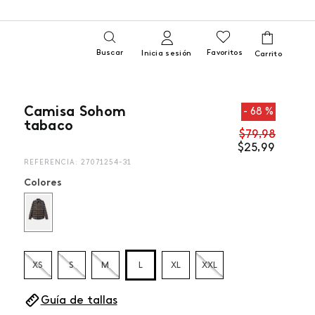
Buscar
Favoritos
Inicia sesión
Camisa Sohom
68 %
tabaco
$
79
,
98
$
25
,
99
REFERENCIA
:
27071254-31
Colores
XS
S
M
L
XL
XXL
Guía de tallas