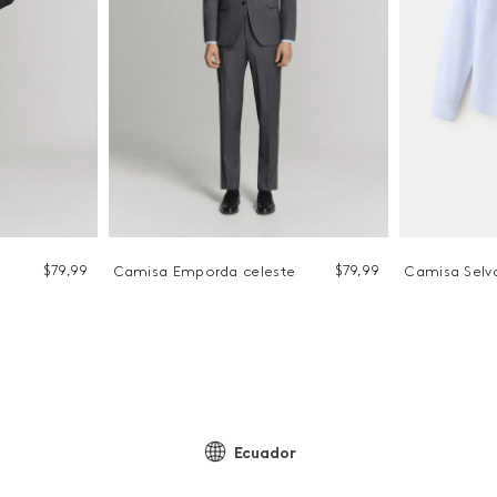
$
79
,
99
$
79
,
99
Camisa Emporda celeste
Camisa Selv
Ecuador