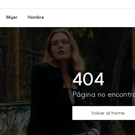
Menú
Mujer
Hombre
404
Página no encont
Volver al home