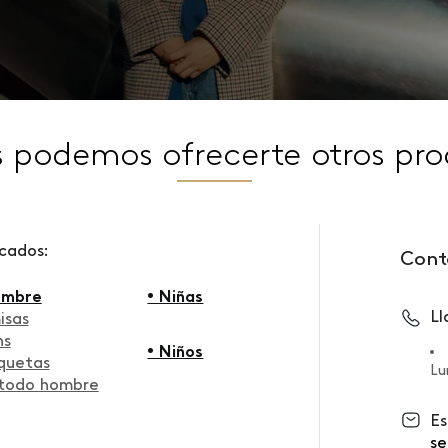
s podemos ofrecerte otros pro
scados:
Cont
ombre
• Niñas
L
isas
ns
• Niños
quetas
Lu
 todo hombre
Es
se