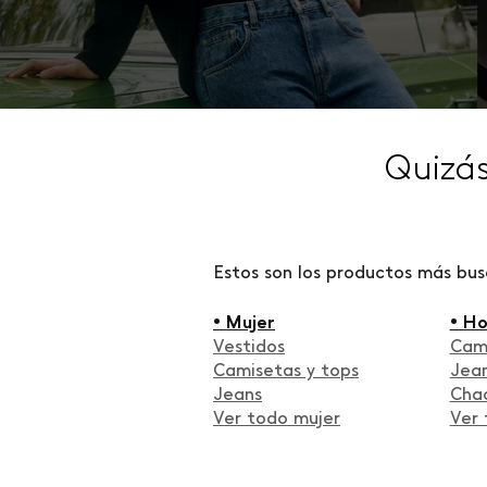
Quizá
Estos son los productos más bu
• Mujer
• H
Vestidos
Cam
Camisetas y tops
Jea
Jeans
Cha
Ver todo mujer
Ver