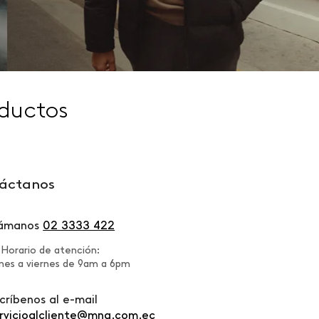
ductos
áctanos
lámanos
02 3333 422
Horario de atención:
nes a viernes de 9am a 6pm
críbenos al e-mail
rvicioalcliente@mng.com.ec