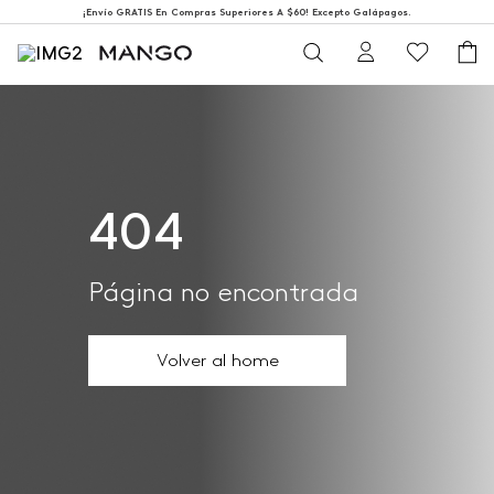
¡Envío GRATIS En Compras Superiores A $60! Excepto Galápagos.
404
Página no encontrada
Volver al home