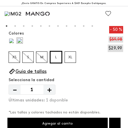
¡Envío GRATIS En Compras Superiores A $60! Excepto Galápagos.
50 %
Colores
$
59
,
98
$
29
,
99
XS
S
M
L
XL
Guía de tallas
－
＋
1 disponible
*Las tallas y colores tachados no están disponibles.
Agregar al carrito