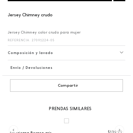
Jersey Chimney crudo
Jersey Chimney color crudo para mujer
REFERENCIA
:
27091224-05
Composición y lavado
Envío / Devoluciones
+
Compartir
PRENDAS SIMILARES
 %
99
$
139
,
99