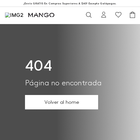
¡Envío GRATIS En Compras Superiores A $60! Excepto Galápagos.
404
Página no encontrada
Volver al home