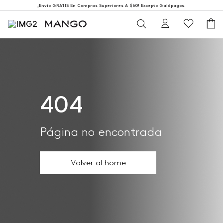
¡Envío GRATIS En Compras Superiores A $60! Excepto Galápagos.
404
Página no encontrada
Volver al home