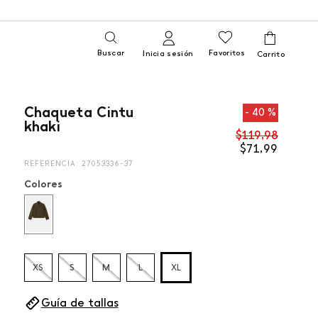
Buscar
Favoritos
Inicia sesión
Chaqueta Cintu
40 %
khaki
$
119
,
98
$
71
,
99
REFERENCIA
:
27053336-37
Colores
XS
S
M
L
XL
Guía de tallas