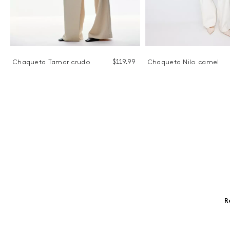
$
119
,
99
Chaqueta Tamar crudo
Chaqueta Nilo camel
9
R