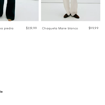
$
119
,
99
$
99
,
99
pa piedra
Chaqueta Marie blanco
ía