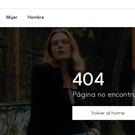
Menú
Mujer
Hombre
404
Página no encont
Volver al home