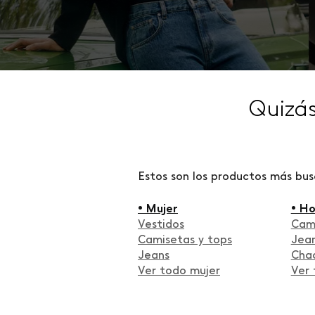
Quizá
Estos son los productos más bu
• Mujer
• H
Vestidos
Cam
Camisetas y tops
Jea
Jeans
Cha
Ver todo mujer
Ver