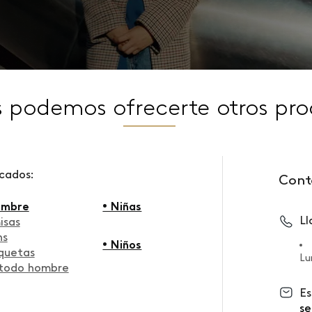
s podemos ofrecerte otros pro
scados:
Cont
ombre
• Niñas
L
isas
ns
• Niños
quetas
Lu
 todo hombre
Es
se