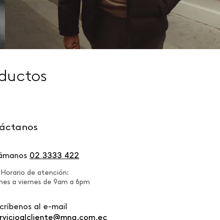
ductos
áctanos
lámanos
02 3333 422
Horario de atención:
nes a viernes de 9am a 6pm
críbenos al e-mail
rvicioalcliente@mng.com.ec