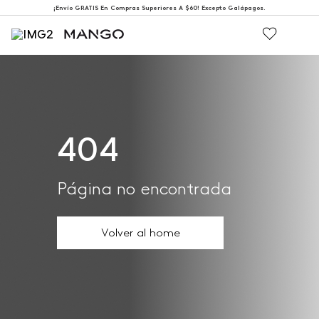
¡Envío GRATIS En Compras Superiores A $60! Excepto Galápagos.
404
Página no encontrada
Volver al home